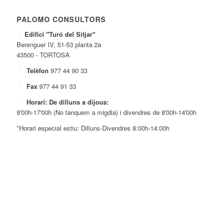
PALOMO CONSULTORS
Edifici "Turó del Sitjar"
Berenguer IV, 51-53 planta 2a
43500 - TORTOSA
Telèfon
977 44 90 33
Fax
977 44 91 33
Horari: De dilluns a dijous:
8'00h-17'00h (No tanquem a migdia) i divendres de 8'00h-14'00h
*Horari especial estiu: Dilluns-Divendres 8:00h-14:00h