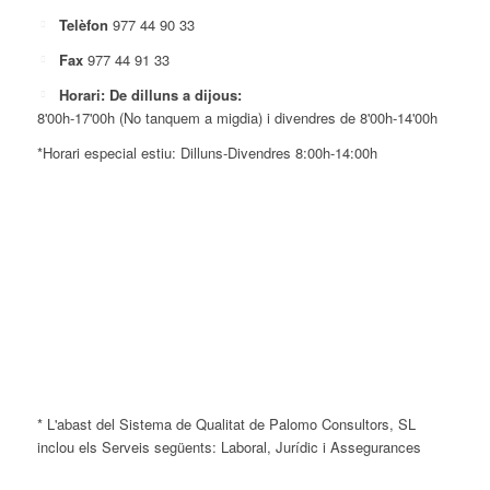
Telèfon
977 44 90 33
Fax
977 44 91 33
Horari: De dilluns a dijous:
8'00h-17'00h (No tanquem a migdia) i divendres de 8'00h-14'00h
*Horari especial estiu: Dilluns-Divendres 8:00h-14:00h
* L'abast del Sistema de Qualitat de Palomo Consultors, SL
inclou els Serveis següents: Laboral, Jurídic i Assegurances