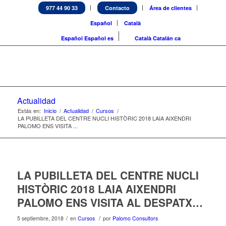
977 44 90 33
Contacto
Área de clientes
Español
Català
Español
Español
es
Català
Catalán
ca
Actualidad
Estás en:
Inicio
/
Actualidad
/
Cursos
/
LA PUBILLETA DEL CENTRE NUCLI HISTÒRIC 2018 LAIA AIXENDRI
PALOMO ENS VISITA ...
LA PUBILLETA DEL CENTRE NUCLI
HISTÒRIC 2018 LAIA AIXENDRI
PALOMO ENS VISITA AL DESPATX…
/
/
5 septiembre, 2018
en
Cursos
por
Palomo Consultors