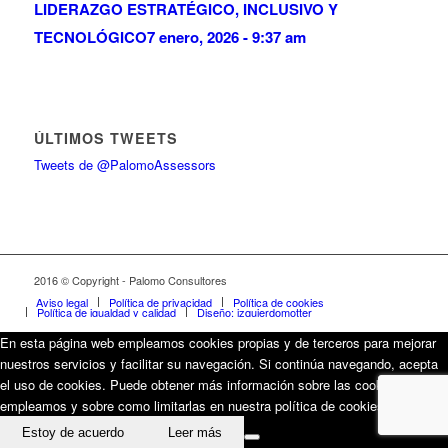
LIDERAZGO ESTRATÉGICO, INCLUSIVO Y
TECNOLÓGICO
7 enero, 2026 - 9:37 am
ÚLTIMOS TWEETS
Tweets de @PalomoAssessors
2016 © Copyright - Palomo Consultores
Aviso legal
Política de privacidad
Política de cookies
Política de igualdad y calidad
Diseño: izquierdomotter
En esta página web empleamos cookies propias y de terceros para mejorar
nuestros servicios y facilitar su navegación. Si continúa navegando, acepta
el uso de cookies. Puede obtener más información sobre las cookies que
empleamos y sobre como limitarlas en nuestra política de cookies.
Estoy de acuerdo
Leer más