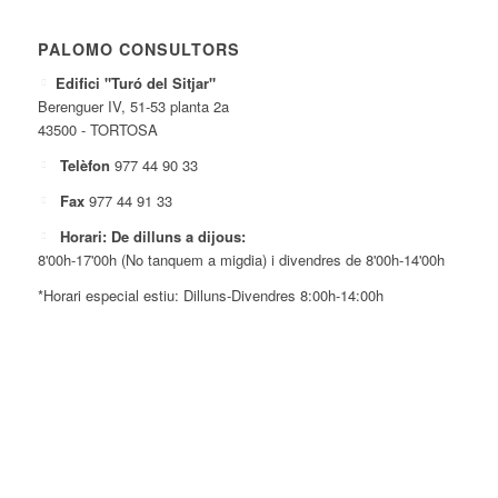
PALOMO CONSULTORS
Edifici "Turó del Sitjar"
Berenguer IV, 51-53 planta 2a
43500 - TORTOSA
Telèfon
977 44 90 33
Fax
977 44 91 33
Horari: De dilluns a dijous:
8'00h-17'00h (No tanquem a migdia) i divendres de 8'00h-14'00h
*Horari especial estiu: Dilluns-Divendres 8:00h-14:00h