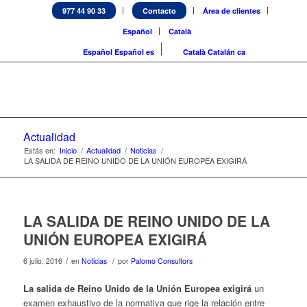
977 44 90 33
Contacto
Área de clientes
Español
Català
Español
Español
es
Català
Catalán
ca
Actualidad
Estás en:
Inicio
/
Actualidad
/
Noticias
/
LA SALIDA DE REINO UNIDO DE LA UNIÓN EUROPEA EXIGIRÁ
LA SALIDA DE REINO UNIDO DE LA
UNIÓN EUROPEA EXIGIRÁ
/
/
6 julio, 2016
en
Noticias
por
Palomo Consultors
La salida de Reino Unido de la Unión Europea exigirá
un
examen exhaustivo de la normativa que rige la relación entre