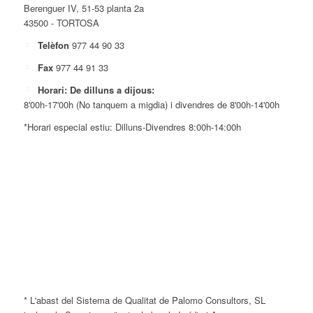
Berenguer IV, 51-53 planta 2a
43500 - TORTOSA
Telèfon
977 44 90 33
Fax
977 44 91 33
Horari: De dilluns a dijous:
8'00h-17'00h (No tanquem a migdia) i divendres de 8'00h-14'00h
*Horari especial estiu: Dilluns-Divendres 8:00h-14:00h
* L'abast del Sistema de Qualitat de Palomo Consultors, SL