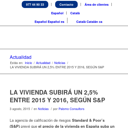
977 44 90 33
Contacto
Área de clientes
Español
Català
Español
Español
es
Català
Catalán
ca
Actualidad
Estás en:
Inicio
/
Actualidad
/
Noticias
/
LA VIVIENDA SUBIRÁ UN 2,5% ENTRE 2015 Y 2016, SEGÚN S&P
LA VIVIENDA SUBIRÁ UN 2,5%
ENTRE 2015 Y 2016, SEGÚN S&P
/
/
3 agosto, 2015
en
Noticias
por
Palomo Consultors
La agencia de calificación de riesgos
Standard & Poor’s
(S&P)
prevé que
el precio de la vivienda en España suba un