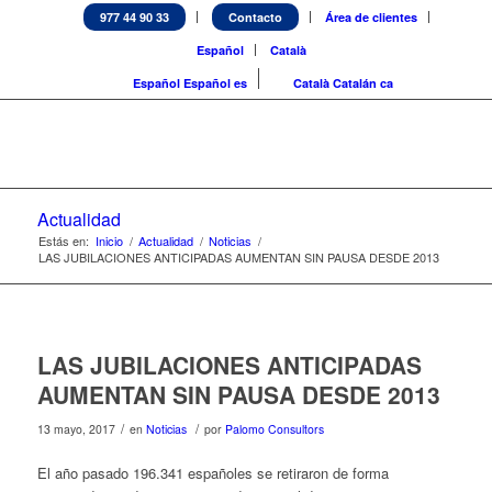
977 44 90 33
Contacto
Área de clientes
Español
Català
Español
Español
es
Català
Catalán
ca
Actualidad
Estás en:
Inicio
/
Actualidad
/
Noticias
/
LAS JUBILACIONES ANTICIPADAS AUMENTAN SIN PAUSA DESDE 2013
LAS JUBILACIONES ANTICIPADAS
AUMENTAN SIN PAUSA DESDE 2013
/
/
13 mayo, 2017
en
Noticias
por
Palomo Consultors
El año pasado 196.341 españoles se retiraron de forma