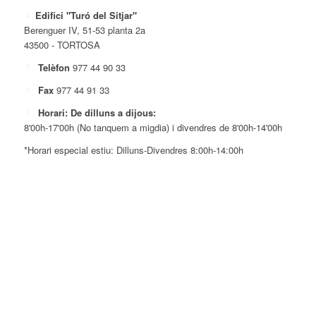
Edifici "Turó del Sitjar"
Berenguer IV, 51-53 planta 2a
43500 - TORTOSA
Telèfon
977 44 90 33
Fax
977 44 91 33
Horari: De dilluns a dijous:
8'00h-17'00h (No tanquem a migdia) i divendres de 8'00h-14'00h
*Horari especial estiu: Dilluns-Divendres 8:00h-14:00h