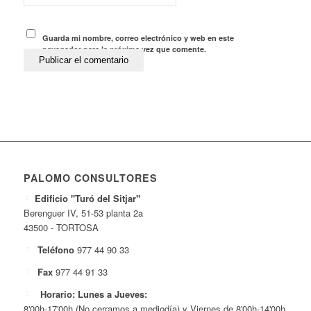
Guarda mi nombre, correo electrónico y web en este
navegador para la próxima vez que comente.
PALOMO CONSULTORES
Edificio "Turó del Sitjar"
Berenguer IV, 51-53 planta 2a
43500 - TORTOSA
Teléfono
977 44 90 33
Fax
977 44 91 33
Horario: Lunes a Jueves:
8'00h-17'00h (No cerramos a mediodía) y Viernes de 8'00h-14'00h