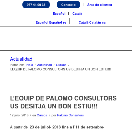
977 44 90 33
Contacto
Área de clientes
Español
Català
Español
Español
es
Català
Catalán
ca
Actualidad
Estás en:
Inicio
/
Actualidad
/
Cursos
/
L’EQUIP DE PALOMO CONSULTORS US DESITJA UN BON ESTIU!!!
L’EQUIP DE PALOMO CONSULTORS
US DESITJA UN BON ESTIU!!!
/
/
12 julio, 2018
en
Cursos
por
Palomo Consultors
A partir del
23 de juliol- 2018 fins a l’11 de setembre-