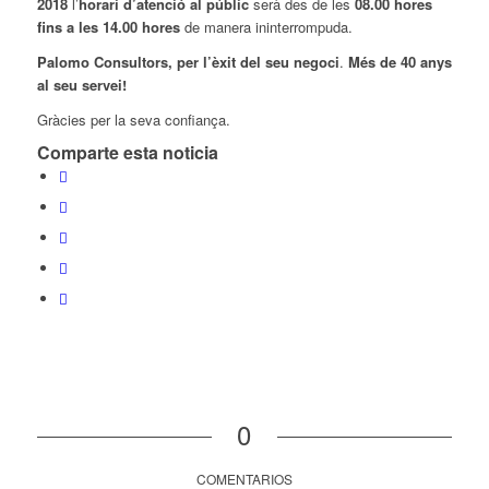
2018
l’
horari d’atenció al públic
serà des de les
08.00 hores
fins a les 14.00 hores
de manera ininterrompuda.
Palomo Consultors, per l’èxit del seu negoci
.
Més de 40 anys
al seu servei!
Gràcies per la seva confiança.
Comparte esta noticia
0
COMENTARIOS