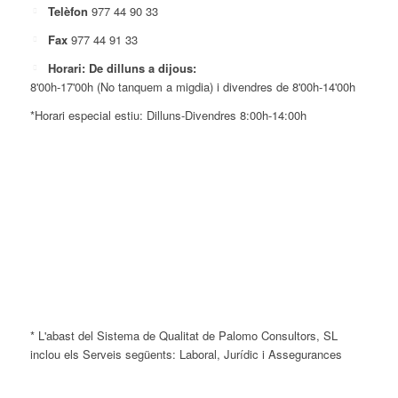
Telèfon
977 44 90 33
Fax
977 44 91 33
Horari: De dilluns a dijous:
8'00h-17'00h (No tanquem a migdia) i divendres de 8'00h-14'00h
*Horari especial estiu: Dilluns-Divendres 8:00h-14:00h
* L'abast del Sistema de Qualitat de Palomo Consultors, SL
inclou els Serveis següents: Laboral, Jurídic i Assegurances