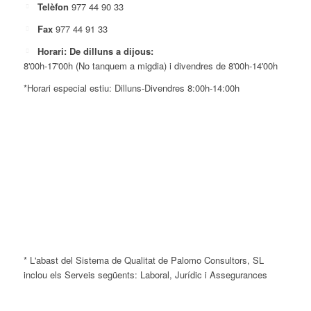
Telèfon
977 44 90 33
Fax
977 44 91 33
Horari: De dilluns a dijous:
8'00h-17'00h (No tanquem a migdia) i divendres de 8'00h-14'00h
*Horari especial estiu: Dilluns-Divendres 8:00h-14:00h
* L'abast del Sistema de Qualitat de Palomo Consultors, SL
inclou els Serveis següents: Laboral, Jurídic i Assegurances