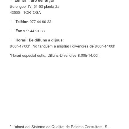
Edifici "Turó del Sitjar"
Berenguer IV, 51-53 planta 2a
43500 - TORTOSA
Telèfon
977 44 90 33
Fax
977 44 91 33
Horari: De dilluns a dijous:
8'00h-17'00h (No tanquem a migdia) i divendres de 8'00h-14'00h
*Horari especial estiu: Dilluns-Divendres 8:00h-14:00h
* L'abast del Sistema de Qualitat de Palomo Consultors, SL