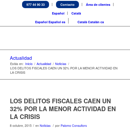
977 44 90 33
Contacto
Área de clientes
Español
Català
Español
Español
es
Català
Catalán
ca
Actualidad
Estás en:
Inicio
/
Actualidad
/
Noticias
/
LOS DELITOS FISCALES CAEN UN 32% POR LA MENOR ACTIVIDAD EN
LA CRISIS
LOS DELITOS FISCALES CAEN UN
32% POR LA MENOR ACTIVIDAD EN
LA CRISIS
/
/
8 octubre, 2015
en
Noticias
por
Palomo Consultors