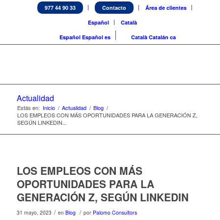
977 44 90 33
Contacto
Área de clientes
Español
Català
Español
Español
es
Català
Catalán
ca
Actualidad
Estás en:
Inicio
/
Actualidad
/
Blog
/
LOS EMPLEOS CON MÁS OPORTUNIDADES PARA LA GENERACIÓN Z,
SEGÚN LINKEDIN...
LOS EMPLEOS CON MÁS
OPORTUNIDADES PARA LA
GENERACIÓN Z, SEGÚN LINKEDIN
/
/
31 mayo, 2023
en
Blog
por
Palomo Consultors