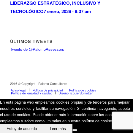
LIDERAZGO ESTRATÉGICO, INCLUSIVO Y
TECNOLÓGICO
7 enero, 2026 - 9:37 am
ÚLTIMOS TWEETS
Tweets de @PalomoAssessors
2016 © Copyright - Palomo Consultores
Aviso legal
Política de privacidad
Política de cookies
Política de igualdad y calidad
Diseño: izquierdomotter
En esta página web empleamos cookies propias y de terceros para mejorar
nuestros servicios y facilitar su navegación. Si continúa navegando, acepta
el uso de cookies. Puede obtener más información sobre las cookies que
empleamos y sobre como limitarlas en nuestra política de cookies.
Estoy de acuerdo
Leer más