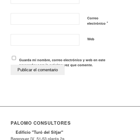
Correo
*
electrónico
Web
Guarda mi nombre, correo electrónico y web en este
navegador para la próxima vez que comente.
PALOMO CONSULTORES
Edificio "Turó del Sitjar"
Berenguer IV, 51-53 planta 2a