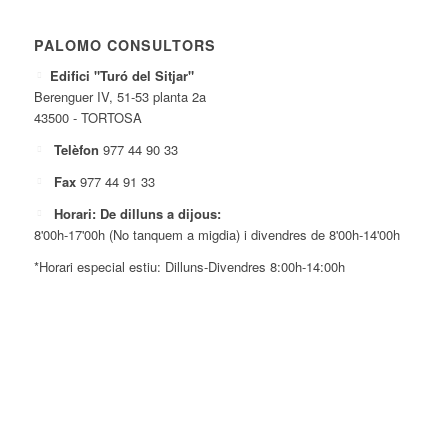
PALOMO CONSULTORS
Edifici "Turó del Sitjar"
Berenguer IV, 51-53 planta 2a
43500 - TORTOSA
Telèfon
977 44 90 33
Fax
977 44 91 33
Horari: De dilluns a dijous:
8'00h-17'00h (No tanquem a migdia) i divendres de 8'00h-14'00h
*Horari especial estiu: Dilluns-Divendres 8:00h-14:00h