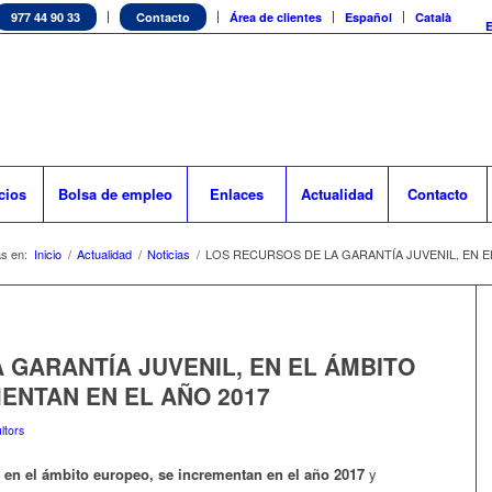
977 44 90 33
Contacto
Área de clientes
Español
Català
cios
Bolsa de empleo
Enlaces
Actualidad
Contacto
s en:
Inicio
/
Actualidad
/
Noticias
/
LOS RECURSOS DE LA GARANTÍA JUVENIL, EN E
 GARANTÍA JUVENIL, EN EL ÁMBITO
ENTAN EN EL AÑO 2017
ltors
, en el ámbito europeo, se incrementan en el año 2017
y