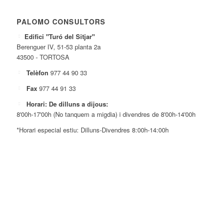
PALOMO CONSULTORS
Edifici "Turó del Sitjar"
Berenguer IV, 51-53 planta 2a
43500 - TORTOSA
Telèfon
977 44 90 33
Fax
977 44 91 33
Horari: De dilluns a dijous:
8'00h-17'00h (No tanquem a migdia) i divendres de 8'00h-14'00h
*Horari especial estiu: Dilluns-Divendres 8:00h-14:00h