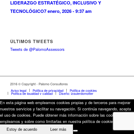
LIDERAZGO ESTRATÉGICO, INCLUSIVO Y
TECNOLÓGICO
7 enero, 2026 - 9:37 am
ÚLTIMOS TWEETS
Tweets de @PalomoAssessors
2016 © Copyright - Palomo Consultores
Aviso legal
Política de privacidad
Política de cookies
Política de igualdad y calidad
Diseño: izquierdomotter
En esta página web empleamos cookies propias y de terceros para mejorar
nuestros servicios y facilitar su navegación. Si continúa navegando, acepta
el uso de cookies. Puede obtener más información sobre las cookies que
empleamos y sobre como limitarlas en nuestra política de cookies.
Estoy de acuerdo
Leer más