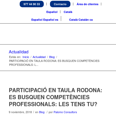
977 44 90 33
Contacto
Área de clientes
Español
Català
Español
Español
es
Català
Catalán
ca
Actualidad
Estás en:
Inicio
/
Actualidad
/
Blog
/
PARTICIPACIÓ EN TAULA RODONA: ES BUSQUEN COMPETÈNCIES
PROFESSIONALS: L...
PARTICIPACIÓ EN TAULA RODONA:
ES BUSQUEN COMPETÈNCIES
PROFESSIONALS: LES TENS TU?
/
/
9 noviembre, 2018
en
Blog
por
Palomo Consultors