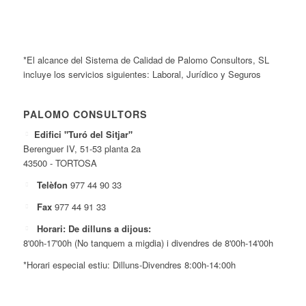
*El alcance del Sistema de Calidad de Palomo Consultors, SL
incluye los servicios siguientes: Laboral, Jurídico y Seguros
PALOMO CONSULTORS
Edifici "Turó del Sitjar"
Berenguer IV, 51-53 planta 2a
43500 - TORTOSA
Telèfon
977 44 90 33
Fax
977 44 91 33
Horari: De dilluns a dijous:
8'00h-17'00h (No tanquem a migdia) i divendres de 8'00h-14'00h
*Horari especial estiu: Dilluns-Divendres 8:00h-14:00h