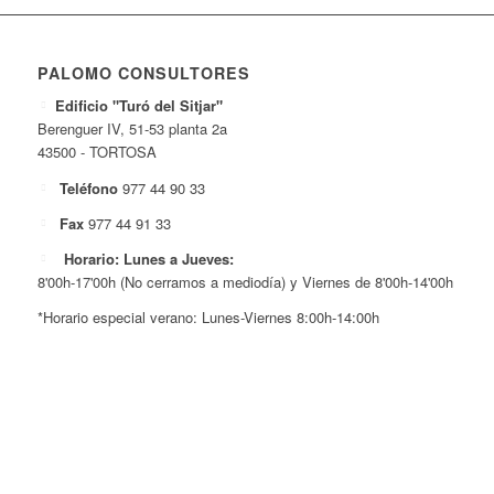
PALOMO CONSULTORES
Edificio "Turó del Sitjar"
Berenguer IV, 51-53 planta 2a
43500 - TORTOSA
Teléfono
977 44 90 33
Fax
977 44 91 33
Horario: Lunes a Jueves:
8'00h-17'00h (No cerramos a mediodía) y Viernes de 8'00h-14'00h
*Horario especial verano: Lunes-Viernes 8:00h-14:00h