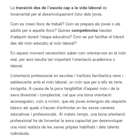
La
transició des de l’escola cap a la vida laboral
és
fonamental per al desenvolupament futur dels joves
Com es creen llocs de treball? Com es prepara als joves o als
adults per a aquells llocs? Quines
competències
haurien
d’adquirir durant l’etapa educativa? Com es pot facilitar el trànsit
des del món educatiu al món laboral?
En aquest moment necessitem saber com orientar-nos en el món
real, per això resulta tan important l’orientació acadèmica o
laboral.
L’orientació professional en escoles i Instituts familiaritza nens i
adolescents amb el món laboral, un món que per a ells és terra
incògnita. A causa de la poca tangibilitat d’aquest món i de la
seva diversitat i complexitat, cal que una bona orientació
aconsegueixi, com a mínim, que els joves entenguin els requisits
bàsics als quals s’hauran d’enfrontar en les seves carreres
educatives i professionals. Al mateix temps, una bona orientació
professional ha de fomentar la seva capacitat per desenvolupar
una visió realista de les seves pròpies habilitats i dels talents
individuals.