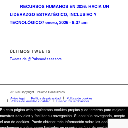
RECURSOS HUMANOS EN 2026: HACIA UN
LIDERAZGO ESTRATÉGICO, INCLUSIVO Y
TECNOLÓGICO
7 enero, 2026 - 9:37 am
ÚLTIMOS TWEETS
Tweets de @PalomoAssessors
2016 © Copyright - Palomo Consultores
Aviso legal
Política de privacidad
Política de cookies
Política de igualdad y calidad
Diseño: izquierdomotter
En esta página web empleamos cookies propias y de terceros para mejorar
nuestros servicios y facilitar su navegación. Si continúa navegando, acepta
el uso de cookies. Puede obtener más información sobre las cookies que
empleamos y sobre como limitarlas en nuestra política de cookies.