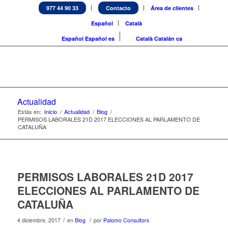
977 44 90 33
Contacto
Área de clientes
Español
Català
Español
Español
es
Català
Catalán
ca
Actualidad
Estás en:
Inicio
/
Actualidad
/
Blog
/
PERMISOS LABORALES 21D 2017 ELECCIONES AL PARLAMENTO DE
CATALUÑA
PERMISOS LABORALES 21D 2017
ELECCIONES AL PARLAMENTO DE
CATALUÑA
/
/
4 diciembre, 2017
en
Blog
por
Palomo Consultors