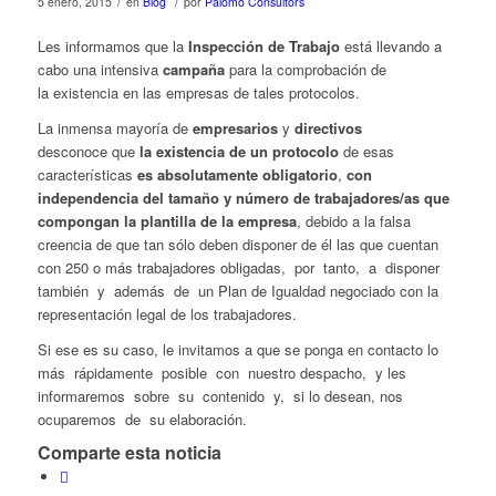
/
/
5 enero, 2015
en
Blog
por
Palomo Consultors
Les informamos que la
Inspección de Trabajo
está llevando a
cabo una intensiva
campaña
para la comprobación de
la existencia en las empresas de tales protocolos.
La inmensa mayoría de
empresarios
y
directivos
desconoce que
la existencia de un protocolo
de esas
características
es absolutamente obligatorio
,
con
independencia del tamaño y número de trabajadores/as que
compongan la plantilla de la empresa
, debido a la falsa
creencia de que tan sólo deben disponer de él las que cuentan
con 250 o más trabajadores obligadas, por tanto, a disponer
también y además de un Plan de Igualdad negociado con la
representación legal de los trabajadores.
Si ese es su caso, le invitamos a que se ponga en contacto lo
más rápidamente posible con nuestro despacho, y les
informaremos sobre su contenido y, si lo desean, nos
ocuparemos de su elaboración.
Comparte esta noticia