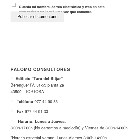
Guarda mi nombre, correo electrónico y web en este
navegador para la próxima vez que comente.
PALOMO CONSULTORES
Edificio "Turó del Sitjar"
Berenguer IV, 51-53 planta 2a
43500 - TORTOSA
Teléfono
977 44 90 33
Fax
977 44 91 33
Horario: Lunes a Jueves:
8'00h-17'00h (No cerramos a mediodía) y Viernes de 8'00h-14'00h
*Horario especial verano: Lunes-Viernes 8:00h-14:00h