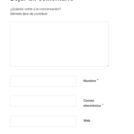
¿Quieres unirte a la conversación?
Siéntete libre de contribuir
*
Nombre
Correo
*
electrónico
Web