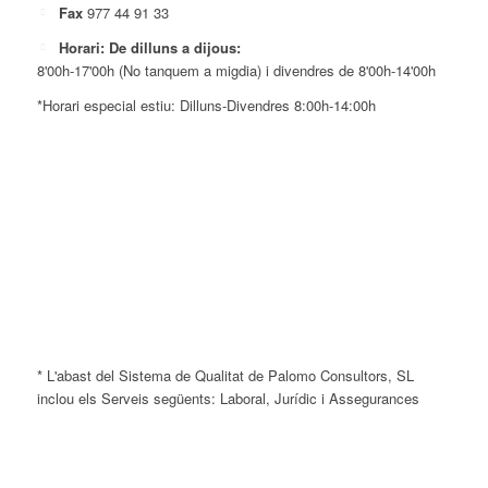
Fax
977 44 91 33
Horari: De dilluns a dijous:
8'00h-17'00h (No tanquem a migdia) i divendres de 8'00h-14'00h
*Horari especial estiu: Dilluns-Divendres 8:00h-14:00h
* L'abast del Sistema de Qualitat de Palomo Consultors, SL
inclou els Serveis següents: Laboral, Jurídic i Assegurances