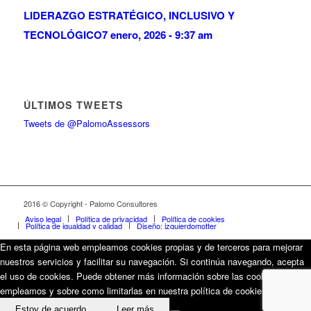
LIDERAZGO ESTRATÉGICO, INCLUSIVO Y
TECNOLÓGICO
7 enero, 2026 - 9:37 am
ÚLTIMOS TWEETS
Tweets de @PalomoAssessors
2016 © Copyright - Palomo Consultores
Aviso legal
Política de privacidad
Política de cookies
Política de igualdad y calidad
Diseño: izquierdomotter
En esta página web empleamos cookies propias y de terceros para mejorar
nuestros servicios y facilitar su navegación. Si continúa navegando, acepta
el uso de cookies. Puede obtener más información sobre las cookies que
empleamos y sobre como limitarlas en nuestra política de cookies.
Estoy de acuerdo
Leer más