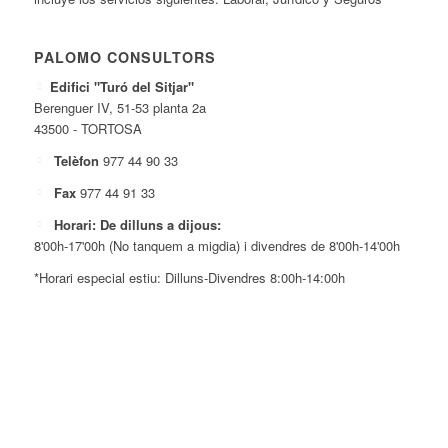
PALOMO CONSULTORS
Edifici "Turó del Sitjar"
Berenguer IV, 51-53 planta 2a
43500 - TORTOSA
Telèfon
977 44 90 33
Fax
977 44 91 33
Horari: De dilluns a dijous:
8'00h-17'00h (No tanquem a migdia) i divendres de 8'00h-14'00h
*Horari especial estiu: Dilluns-Divendres 8:00h-14:00h