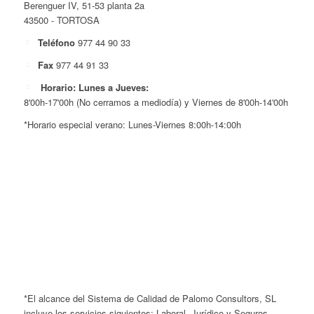
Berenguer IV, 51-53 planta 2a
43500 - TORTOSA
Teléfono
977 44 90 33
Fax
977 44 91 33
Horario: Lunes a Jueves:
8'00h-17'00h (No cerramos a mediodía) y Viernes de 8'00h-14'00h
*Horario especial verano: Lunes-Viernes 8:00h-14:00h
*El alcance del Sistema de Calidad de Palomo Consultors, SL
incluye los servicios siguientes: Laboral, Jurídico y Seguros