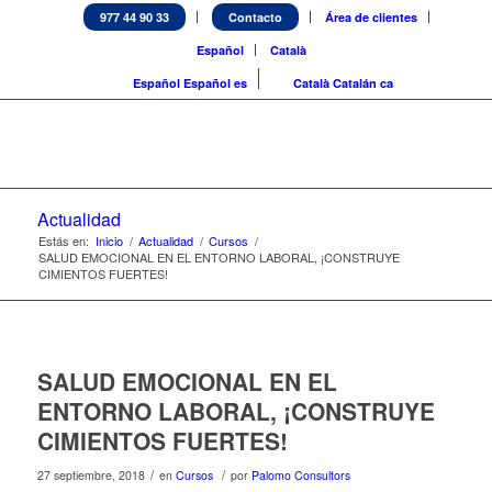
977 44 90 33
Contacto
Área de clientes
Español
Català
Español
Español
es
Català
Catalán
ca
Actualidad
Estás en:
Inicio
/
Actualidad
/
Cursos
/
SALUD EMOCIONAL EN EL ENTORNO LABORAL, ¡CONSTRUYE
CIMIENTOS FUERTES!
SALUD EMOCIONAL EN EL
ENTORNO LABORAL, ¡CONSTRUYE
CIMIENTOS FUERTES!
/
/
27 septiembre, 2018
en
Cursos
por
Palomo Consultors