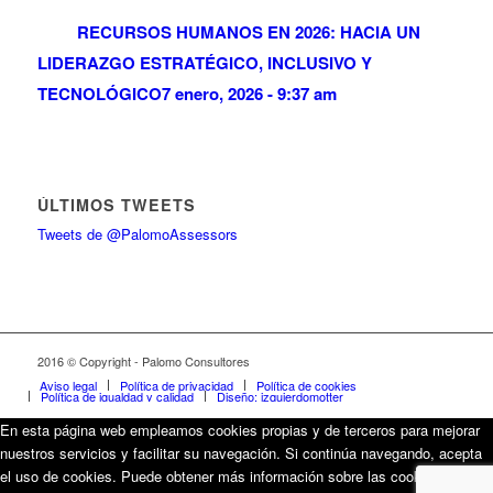
RECURSOS HUMANOS EN 2026: HACIA UN
LIDERAZGO ESTRATÉGICO, INCLUSIVO Y
TECNOLÓGICO
7 enero, 2026 - 9:37 am
ÚLTIMOS TWEETS
Tweets de @PalomoAssessors
2016 © Copyright - Palomo Consultores
Aviso legal
Política de privacidad
Política de cookies
Política de igualdad y calidad
Diseño: izquierdomotter
En esta página web empleamos cookies propias y de terceros para mejorar
nuestros servicios y facilitar su navegación. Si continúa navegando, acepta
el uso de cookies. Puede obtener más información sobre las cookies que