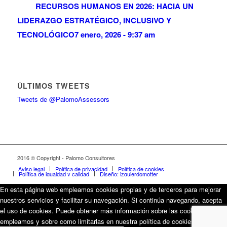
RECURSOS HUMANOS EN 2026: HACIA UN
LIDERAZGO ESTRATÉGICO, INCLUSIVO Y
TECNOLÓGICO
7 enero, 2026 - 9:37 am
ÚLTIMOS TWEETS
Tweets de @PalomoAssessors
2016 © Copyright - Palomo Consultores
Aviso legal
Política de privacidad
Política de cookies
Política de igualdad y calidad
Diseño: izquierdomotter
En esta página web empleamos cookies propias y de terceros para mejorar
nuestros servicios y facilitar su navegación. Si continúa navegando, acepta
el uso de cookies. Puede obtener más información sobre las cookies que
empleamos y sobre como limitarlas en nuestra política de cookies.