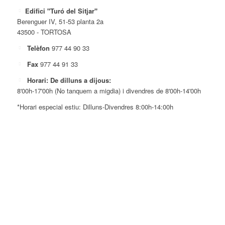
Edifici "Turó del Sitjar"
Berenguer IV, 51-53 planta 2a
43500 - TORTOSA
Telèfon
977 44 90 33
Fax
977 44 91 33
Horari: De dilluns a dijous:
8'00h-17'00h (No tanquem a migdia) i divendres de 8'00h-14'00h
*Horari especial estiu: Dilluns-Divendres 8:00h-14:00h