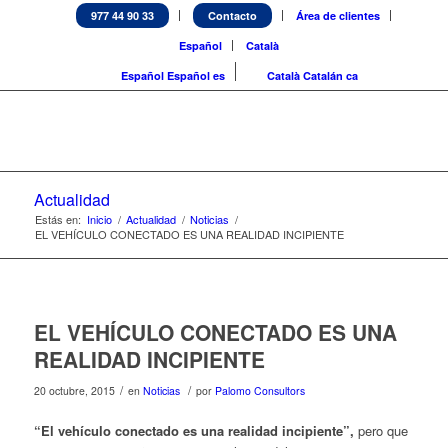
977 44 90 33
Contacto
Área de clientes
Español
Català
Español
Español
es
Català
Catalán
ca
Actualidad
Estás en:
Inicio
/
Actualidad
/
Noticias
/
EL VEHÍCULO CONECTADO ES UNA REALIDAD INCIPIENTE
EL VEHÍCULO CONECTADO ES UNA
REALIDAD INCIPIENTE
/
/
20 octubre, 2015
en
Noticias
por
Palomo Consultors
“El vehículo conectado es una realidad incipiente”,
pero que