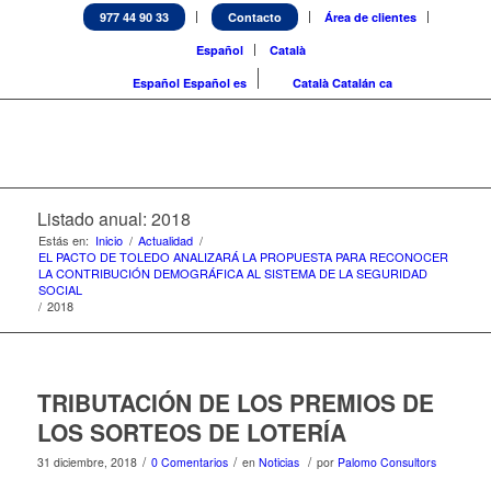
977 44 90 33
Contacto
Área de clientes
Español
Català
Español
Español
es
Català
Catalán
ca
Listado anual: 2018
Estás en:
Inicio
/
Actualidad
/
EL PACTO DE TOLEDO ANALIZARÁ LA PROPUESTA PARA RECONOCER
LA CONTRIBUCIÓN DEMOGRÁFICA AL SISTEMA DE LA SEGURIDAD
SOCIAL
/
2018
TRIBUTACIÓN DE LOS PREMIOS DE
LOS SORTEOS DE LOTERÍA
/
/
/
31 diciembre, 2018
0 Comentarios
en
Noticias
por
Palomo Consultors