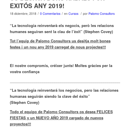
EXITÓS ANY 2019!
/
/
/
18 diciembre, 2018
0 Comentarios
en
Cursos
por
Palomo Consultors
“
La tecnologia reinventarà els negocis, però les relacions
humanes seguiran sent la clau de l’èxit” (Stephen Covey)
Tot l’equip de Palomo Consultors us desitja molt bones
festes i un nou any 2019 carregat de nous projectes!!!
El nostre compromís, créixer junts! M
oltes gràcies per la
vostra confiança
___________________________________________________________
“La tecnología reinventará los negocios, pero las relaciones
humanas seguirán siendo la clave del éxito”
(Stephen Covey)
Todo el equipo de Palomo Consultors os desea FELICES
FIESTAS y un NUEVO AÑO 2019 cargado de nuevos
proyectos!!!