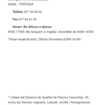
43500 - TORTOSA
Telèfon
977 44 90 33
Fax
977 44 91 33
Horari: De dilluns a dijous:
8'00h-17'00h (No tanquem a migdia) i divendres de 8'00h-14'00h
*Horari especial estiu: Dilluns-Divendres 8:00h-14:00h
* L'abast del Sistema de Qualitat de Palomo Consultors, SL
inclou els Serveis següents: Laboral, Jurídic i Assegurances