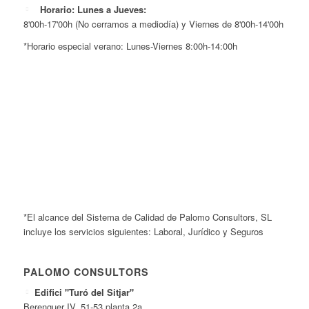
Horario: Lunes a Jueves:
8'00h-17'00h (No cerramos a mediodía) y Viernes de 8'00h-14'00h
*Horario especial verano: Lunes-Viernes 8:00h-14:00h
*El alcance del Sistema de Calidad de Palomo Consultors, SL
incluye los servicios siguientes: Laboral, Jurídico y Seguros
PALOMO CONSULTORS
Edifici "Turó del Sitjar"
Berenguer IV, 51-53 planta 2a