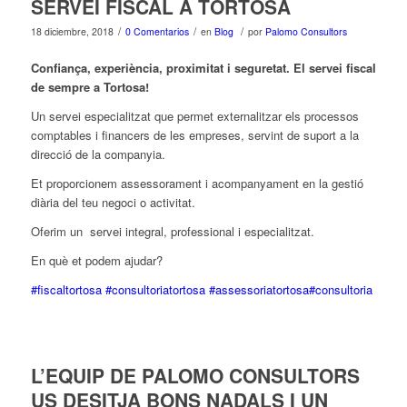
SERVEI FISCAL A TORTOSA
/
/
/
18 diciembre, 2018
0 Comentarios
en
Blog
por
Palomo Consultors
Confiança, experiència, proximitat i seguretat. El servei fiscal
de sempre a Tortosa!
Un servei especialitzat que permet externalitzar els processos
comptables i financers de les empreses, servint de suport a la
direcció de la companyia.
Et proporcionem assessorament i acompanyament en la gestió
diària del teu negoci o activitat.
Oferim un servei integral, professional i especialitzat.
En què et podem ajudar?
#fiscaltortosa
#consultoriatortosa
#assessoriatortosa
#consultoria
#asse
L’EQUIP DE PALOMO CONSULTORS
US DESITJA BONS NADALS I UN