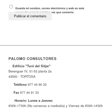
Guarda mi nombre, correo electrónico y web en este
navegador para la próxima vez que comente.
PALOMO CONSULTORES
Edificio "Turó del Sitjar"
Berenguer IV, 51-53 planta 2a
43500 - TORTOSA
Teléfono
977 44 90 33
Fax
977 44 91 33
Horario: Lunes a Jueves:
8'00h-17'00h (No cerramos a mediodía) y Viernes de 8'00h-14'00h