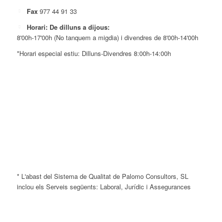
Fax
977 44 91 33
Horari: De dilluns a dijous:
8'00h-17'00h (No tanquem a migdia) i divendres de 8'00h-14'00h
*Horari especial estiu: Dilluns-Divendres 8:00h-14:00h
* L'abast del Sistema de Qualitat de Palomo Consultors, SL
inclou els Serveis següents: Laboral, Jurídic i Assegurances