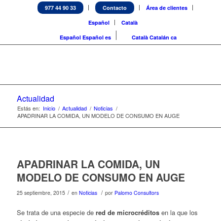
977 44 90 33
Contacto
Área de clientes
Español
Català
Español
Español
es
Català
Catalán
ca
Actualidad
Estás en:
Inicio
/
Actualidad
/
Noticias
/
APADRINAR LA COMIDA, UN MODELO DE CONSUMO EN AUGE
APADRINAR LA COMIDA, UN
MODELO DE CONSUMO EN AUGE
/
/
25 septiembre, 2015
en
Noticias
por
Palomo Consultors
Se trata de una especie de
red de microcréditos
en la que los