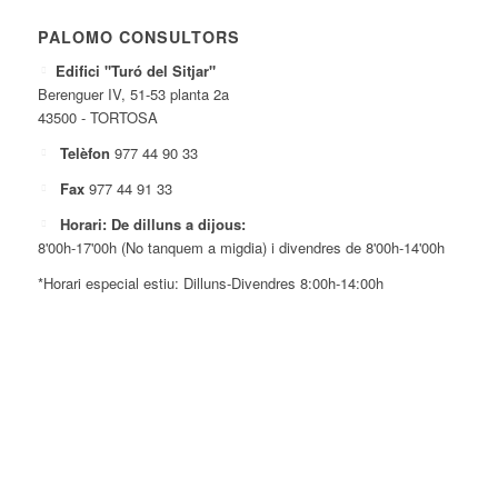
PALOMO CONSULTORS
Edifici "Turó del Sitjar"
Berenguer IV, 51-53 planta 2a
43500 - TORTOSA
Telèfon
977 44 90 33
Fax
977 44 91 33
Horari: De dilluns a dijous:
8'00h-17'00h (No tanquem a migdia) i divendres de 8'00h-14'00h
*Horari especial estiu: Dilluns-Divendres 8:00h-14:00h