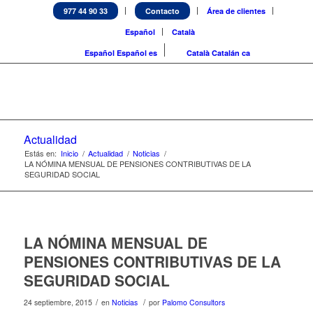
977 44 90 33
Contacto
Área de clientes
Español
Català
Español
Español
es
Català
Catalán
ca
Actualidad
Estás en:
Inicio
/
Actualidad
/
Noticias
/
LA NÓMINA MENSUAL DE PENSIONES CONTRIBUTIVAS DE LA
SEGURIDAD SOCIAL
LA NÓMINA MENSUAL DE
PENSIONES CONTRIBUTIVAS DE LA
SEGURIDAD SOCIAL
/
/
24 septiembre, 2015
en
Noticias
por
Palomo Consultors