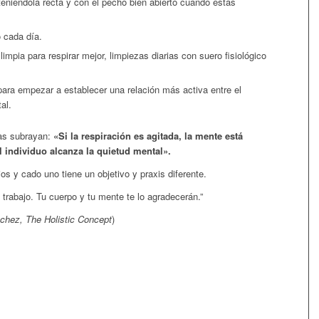
teniéndola recta y con el pecho bien abierto cuando estás
o cada día.
impia para respirar mejor, limpiezas diarias con suero fisiológico
ara empezar a establecer una relación más activa entre el
al.
uas subrayan:
«Si la respiración es agitada, la mente está
l individuo alcanza la quietud mental».
os y cado uno tiene un objetivo y praxis diferente.
 trabajo. Tu cuerpo y tu mente te lo agradecerán.”
nchez, The Holistic Concept
)