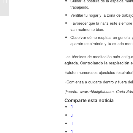
Cuidar la postura de la espalda man
DE 50 EMPLEADOS
trabajando.
TENDRÁN TRES
Ventilar tu hogar y la zona de trabaj
AÑOS PARA
APLICAR...
Favorecer que la nariz esté siempre l
van realmente bien.
Observar cómo respiras en general p
aparato respiratorio y tu estado ment
Las técnicas de meditación más antig
agitada. Controlando la respiración e
Existen numerosos ejercicios respiratori
«Comienza a cuidarte dentro y fuera del
(
Fuente: www.rrhhdigital.com, Carla Sá
Comparte esta noticia