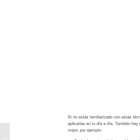
Si no estás familiarizado con estas té
aplicarlas en tu día a día. También ha
mejor, por ejemplo:
LAS EMPRESAS
FRANCESAS DE MÁS