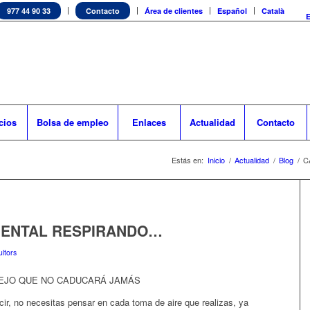
977 44 90 33
Contacto
Área de clientes
Español
Català
cios
Bolsa de empleo
Enlaces
Actualidad
Contacto
Estás en:
Inicio
/
Actualidad
/
Blog
/
C
MENTAL RESPIRANDO…
ltors
SEJO QUE NO CADUCARÁ JAMÁS
cir, no necesitas pensar en cada toma de aire que realizas, ya