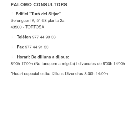
PALOMO CONSULTORS
Edifici "Turó del Sitjar"
Berenguer IV, 51-53 planta 2a
43500 - TORTOSA
Telèfon
977 44 90 33
Fax
977 44 91 33
Horari: De dilluns a dijous:
8'00h-17'00h (No tanquem a migdia) i divendres de 8'00h-14'00h
*Horari especial estiu: Dilluns-Divendres 8:00h-14:00h