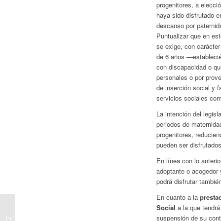
progenitores, a elecci
haya sido disfrutado e
descanso por paternidad
Puntualizar que en est
se exige, con carácte
de 6 años —estableci
con discapacidad o qu
personales o por prove
de inserción social y 
servicios sociales c
La intención del legisl
periodos de maternida
progenitores, reducie
pueden ser disfrutados
En línea con lo anterio
adoptante o acogedor y
podrá disfrutar tambié
En cuanto a la
presta
EL GOBIERNO
Social
a la que tendrá
ESTUDIA FACILITAR
suspensión de su contr