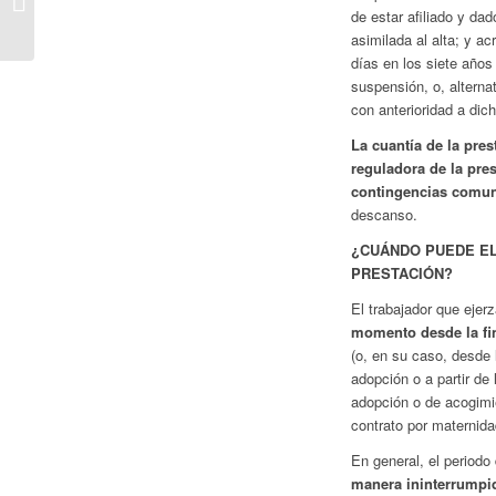
QUE LOS
de estar afiliado y dad
BENEFICIARIOS DE
asimilada al alta; y a
LA PRESTACIÓN DE
días en los siete años 
MA...
suspensión, o, alterna
con anterioridad a dic
La cuantía de la pre
reguladora de la pre
contingencias comu
descanso.
¿CUÁNDO PUEDE EL
PRESTACIÓN?
El trabajador que ejer
momento desde la fin
(o, en su caso, desde l
adopción o a partir de
adopción o de acogimie
contrato por maternida
En general, el periodo
manera ininterrumpi