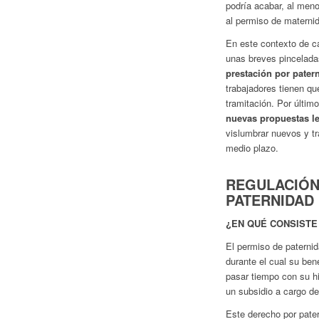
podría acabar, al men
al permiso de materni
En este contexto de c
unas breves pincelada
prestación por pater
trabajadores tienen qu
tramitación. Por últim
nuevas propuestas le
vislumbrar nuevos y t
medio plazo.
REGULACIÓN
PATERNIDAD
¿EN QUÉ CONSISTE
El permiso de paterni
durante el cual su bene
pasar tiempo con su hi
un subsidio a cargo de
Este derecho por pate