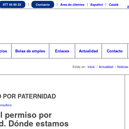
977 44 90 33
Contacto
Área de clientes
Español
Català
cios
Bolsa de empleo
Enlaces
Actualidad
Contacto
Estás en:
Inicio
/
Actualidad
/
Noticias
O POR PATERNIDAD
nsultors
l permiso por
ad. Dónde estamos