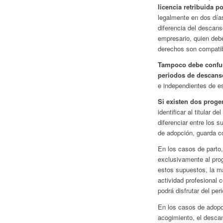
licencia retribuida p
legalmente en dos día
diferencia del descanso
empresario, quien debe
derechos son compatib
Tampoco debe confund
periodos de descans
e independientes de e
Si existen dos proge
identificar al titular 
diferenciar entre los s
de adopción, guarda co
En los casos de parto
exclusivamente al prog
estos supuestos, la m
actividad profesional 
podrá disfrutar del pe
En los casos de adopc
acogimiento, el descan