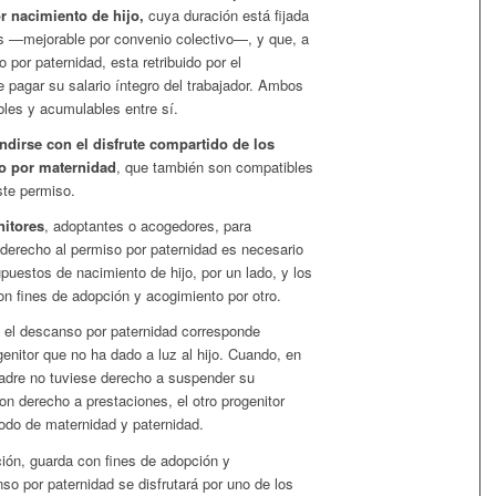
or nacimiento de hijo,
cuya duración está fijada
s —mejorable por convenio colectivo—, y que, a
 por paternidad, esta retribuido por el
 pagar su salario íntegro del trabajador. Ambos
les y acumulables entre sí.
irse con el disfrute compartido de los
o por maternidad
, que también son compatibles
ste permiso.
nitores
, adoptantes o acogedores, para
del derecho al permiso por paternidad es necesario
upuestos de nacimiento de hijo, por un lado, y los
n fines de adopción y acogimiento por otro.
, el descanso por paternidad corresponde
enitor que no ha dado a luz al hijo. Cuando, en
adre no tuviese derecho a suspender su
con derecho a prestaciones, el otro progenitor
riodo de maternidad y paternidad.
ión, guarda con fines de adopción y
so por paternidad se disfrutará por uno de los