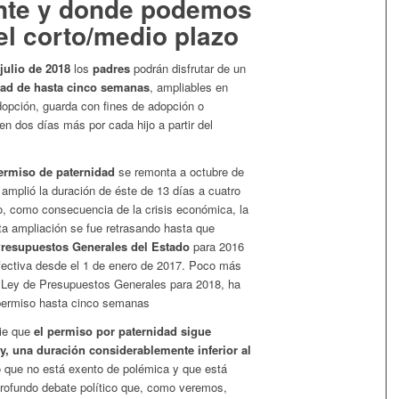
nte y donde podemos
 el corto/medio plazo
 julio de 2018
los
padres
podrán disfrutar de un
dad de hasta cinco semanas
, ampliables en
dopción, guarda con fines de adopción o
en dos días más por cada hijo a partir del
ermiso de paternidad
se remonta a octubre de
amplió la duración de éste de 13 días a cuatro
 como consecuencia de la crisis económica, la
ta ampliación se fue retrasando hasta que
Presupuestos Generales del Estado
para 2016
efectiva desde el 1 de enero de 2017. Poco más
 Ley de Presupuestos Generales para 2018, ha
 permiso hasta cinco semanas
die que
el permiso por paternidad sigue
oy, una duración considerablemente inferior al
o que no está exento de polémica y que está
profundo debate político que, como veremos,