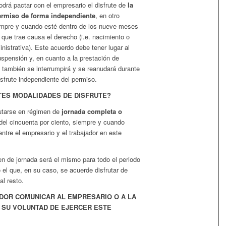
drá pactar con el empresario el disfrute de
la
ermiso de forma independiente
, en otro
mpre y cuando esté dentro de los nueve meses
 que trae causa el derecho (i.e. nacimiento o
inistrativa). Este acuerdo debe tener lugar al
suspensión y, en cuanto a la prestación de
 también se interrumpirá y se reanudará durante
sfrute independiente del permiso.
TES MODALIDADES DE DISFRUTE?
rutarse en régimen de
jornada completa o
el cincuenta por ciento, siempre y cuando
ntre el empresario y el trabajador en este
n de jornada será el mismo para todo el periodo
 el que, en su caso, se acuerde disfrutar de
l resto.
DOR COMUNICAR AL EMPRESARIO O A LA
 SU VOLUNTAD DE EJERCER ESTE