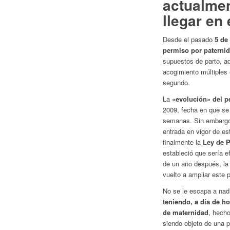
actualme
llegar en
Desde el pasado
5 de
permiso por paterni
supuestos de parto, a
acogimiento múltiples 
segundo.
La
«evolución» del p
2009, fecha en que se 
semanas. Sin embargo,
entrada en vigor de es
finalmente la
Ley de 
estableció que sería 
de un año después, la
vuelto a ampliar este
No se le escapa a na
teniendo, a día de h
de maternidad
, hech
siendo objeto de una 