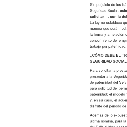
Sin perjuicio de los tr
Seguridad Social,
ést
solicitar—, con la de
La ley no establece q
manera que será media
la forma y antelación 
conocimiento del empr
trabajo por paternidad.
¿CÓMO DEBE EL TR
SEGURIDAD SOCIAL
Para solicitar la prest
presentar a la Segurid
de paternidad del Serv
para solicitud del permi
paternidad; el modelo 
y, en su caso, el acuer
disfrute del periodo de
Además de lo expuesto,
última nómina, para la
del DNI; el libro de fam