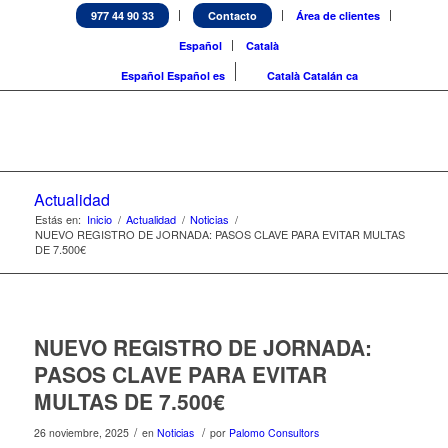
977 44 90 33
Contacto
Área de clientes
Español
Català
Español
Español
es
Català
Catalán
ca
Actualidad
Estás en:
Inicio
/
Actualidad
/
Noticias
/
NUEVO REGISTRO DE JORNADA: PASOS CLAVE PARA EVITAR MULTAS
DE 7.500€
NUEVO REGISTRO DE JORNADA:
PASOS CLAVE PARA EVITAR
MULTAS DE 7.500€
/
/
26 noviembre, 2025
en
Noticias
por
Palomo Consultors