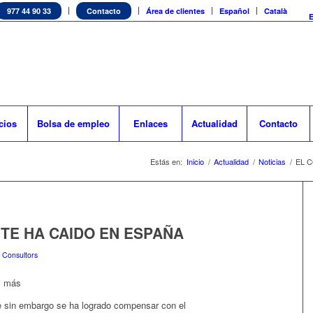
977 44 90 33
Contacto
Área de clientes
Español
Català
cios
Bolsa de empleo
Enlaces
Actualidad
Contacto
Estás en:
Inicio
/
Actualidad
/
Noticias
/
EL 
TE HA CAIDO EN ESPAÑA
 Consultors
l más
ue sin embargo se ha logrado compensar con el