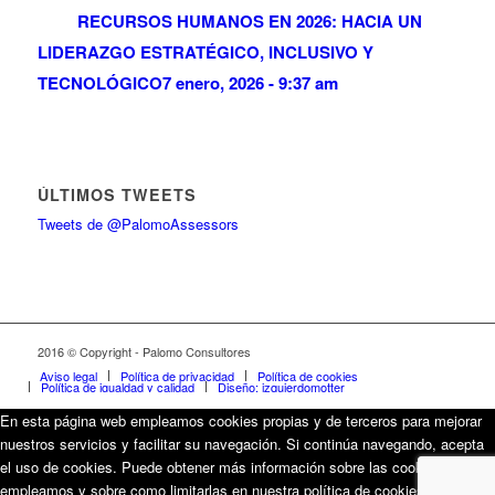
RECURSOS HUMANOS EN 2026: HACIA UN
LIDERAZGO ESTRATÉGICO, INCLUSIVO Y
TECNOLÓGICO
7 enero, 2026 - 9:37 am
ÚLTIMOS TWEETS
Tweets de @PalomoAssessors
2016 © Copyright - Palomo Consultores
Aviso legal
Política de privacidad
Política de cookies
Política de igualdad y calidad
Diseño: izquierdomotter
En esta página web empleamos cookies propias y de terceros para mejorar
nuestros servicios y facilitar su navegación. Si continúa navegando, acepta
el uso de cookies. Puede obtener más información sobre las cookies que
empleamos y sobre como limitarlas en nuestra política de cookies.