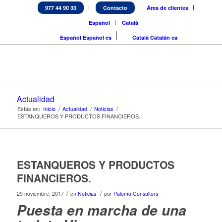
977 44 90 33
Contacto
Área de clientes
Español
Català
Español
Español
es
Català
Catalán
ca
Actualidad
Estás en:
Inicio
/
Actualidad
/
Noticias
/
ESTANQUEROS Y PRODUCTOS FINANCIEROS.
ESTANQUEROS Y PRODUCTOS
FINANCIEROS.
/
/
29 noviembre, 2017
en
Noticias
por
Palomo Consultors
Puesta en marcha de una