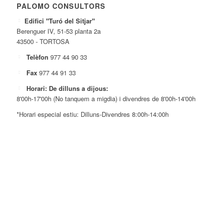
PALOMO CONSULTORS
Edifici "Turó del Sitjar"
Berenguer IV, 51-53 planta 2a
43500 - TORTOSA
Telèfon
977 44 90 33
Fax
977 44 91 33
Horari: De dilluns a dijous:
8'00h-17'00h (No tanquem a migdia) i divendres de 8'00h-14'00h
*Horari especial estiu: Dilluns-Divendres 8:00h-14:00h