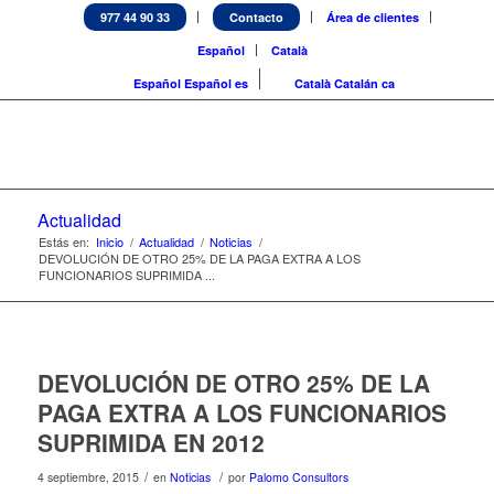
977 44 90 33
Contacto
Área de clientes
Español
Català
Español
Español
es
Català
Catalán
ca
Actualidad
Estás en:
Inicio
/
Actualidad
/
Noticias
/
DEVOLUCIÓN DE OTRO 25% DE LA PAGA EXTRA A LOS
FUNCIONARIOS SUPRIMIDA ...
DEVOLUCIÓN DE OTRO 25% DE LA
PAGA EXTRA A LOS FUNCIONARIOS
SUPRIMIDA EN 2012
/
/
4 septiembre, 2015
en
Noticias
por
Palomo Consultors