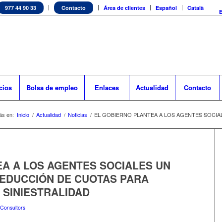
977 44 90 33
Contacto
Área de clientes
Español
Català
cios
Bolsa de empleo
Enlaces
Actualidad
Contacto
ás en:
Inicio
/
Actualidad
/
Noticias
/
EL GOBIERNO PLANTEA A LOS AGENTES SOCIAL
A A LOS AGENTES SOCIALES UN
REDUCCIÓN DE CUOTAS PARA
 SINIESTRALIDAD
Consultors