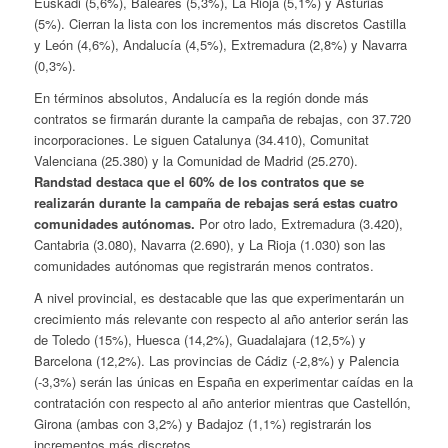
Euskadi (5,6%), Baleares (5,3%), La Rioja (5,1%) y Asturias
(5%). Cierran la lista con los incrementos más discretos Castilla
y León (4,6%), Andalucía (4,5%), Extremadura (2,8%) y Navarra
(0,3%).
En términos absolutos, Andalucía es la región donde más
contratos se firmarán durante la campaña de rebajas, con 37.720
incorporaciones. Le siguen Catalunya (34.410), Comunitat
Valenciana (25.380) y la Comunidad de Madrid (25.270).
Randstad destaca que el 60% de los contratos que se
realizarán durante la campaña de rebajas será estas cuatro
comunidades autónomas.
Por otro lado, Extremadura (3.420),
Cantabria (3.080), Navarra (2.690), y La Rioja (1.030) son las
comunidades autónomas que registrarán menos contratos.
A nivel provincial, es destacable que las que experimentarán un
crecimiento más relevante con respecto al año anterior serán las
de Toledo (15%), Huesca (14,2%), Guadalajara (12,5%) y
Barcelona (12,2%). Las provincias de Cádiz (-2,8%) y Palencia
(-3,3%) serán las únicas en España en experimentar caídas en la
contratación con respecto al año anterior mientras que Castellón,
Girona (ambas con 3,2%) y Badajoz (1,1%) registrarán los
incrementos más discretos.