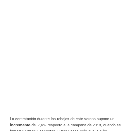
La contratación durante las rebajas de este verano supone un
incremento
del 7,6% respecto a la campaña de 2018, cuando se
firmaron 190.067 contratos, y tres veces más que la cifra