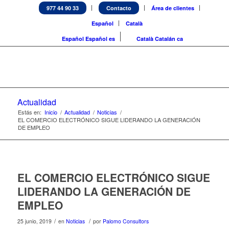
977 44 90 33
Contacto
Área de clientes
Español
Català
Español
Español
es
Català
Catalán
ca
Actualidad
Estás en:
Inicio
/
Actualidad
/
Noticias
/
EL COMERCIO ELECTRÓNICO SIGUE LIDERANDO LA GENERACIÓN
DE EMPLEO
EL COMERCIO ELECTRÓNICO SIGUE
LIDERANDO LA GENERACIÓN DE
EMPLEO
/
/
25 junio, 2019
en
Noticias
por
Palomo Consultors