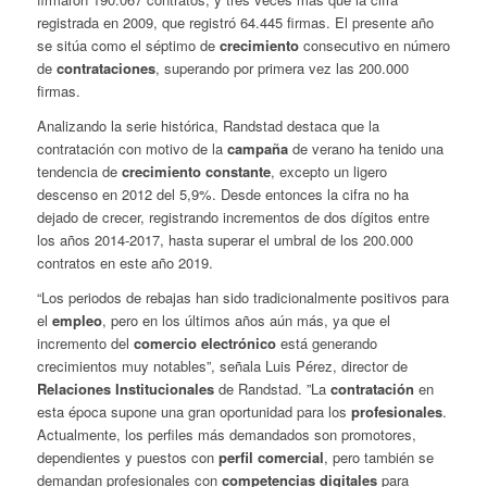
registrada en 2009, que registró 64.445 firmas. El presente año
se sitúa como el séptimo de
crecimiento
consecutivo en número
de
contrataciones
, superando por primera vez las 200.000
firmas.
Analizando la serie histórica, Randstad destaca que la
contratación con motivo de la
campaña
de verano ha tenido una
tendencia de
crecimiento constante
, excepto un ligero
descenso en 2012 del 5,9%. Desde entonces la cifra no ha
dejado de crecer, registrando incrementos de dos dígitos entre
los años 2014-2017, hasta superar el umbral de los 200.000
contratos en este año 2019.
“Los periodos de rebajas han sido tradicionalmente positivos para
el
empleo
, pero en los últimos años aún más, ya que el
incremento del
comercio electrónico
está generando
crecimientos muy notables”, señala Luis Pérez, director de
Relaciones Institucionales
de Randstad. ”La
contratación
en
esta época supone una gran oportunidad para los
profesionales
.
Actualmente, los perfiles más demandados son promotores,
dependientes y puestos con
perfil comercial
, pero también se
demandan profesionales con
competencias digitales
para