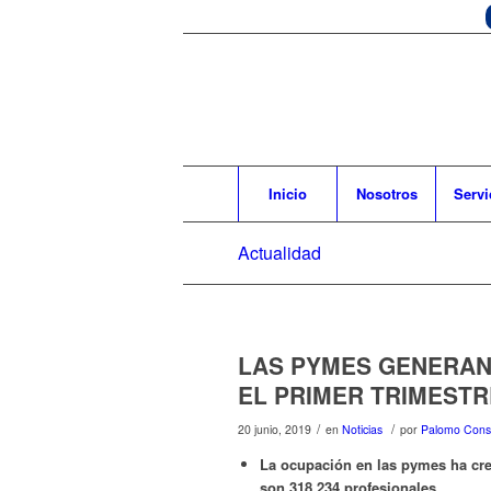
Inicio
Nosotros
Servi
Actualidad
LAS PYMES GENERAN
EL PRIMER TRIMESTR
/
/
20 junio, 2019
en
Noticias
por
Palomo Consu
La ocupación en las pymes ha crec
son 318.234 profesionales