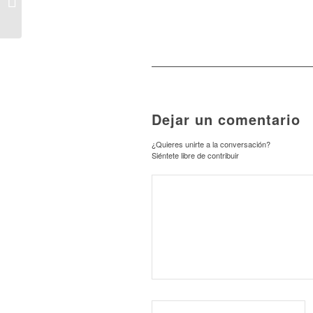
POBLACIÓN CON
ESTUDIOS
SUPERIORES EN
ESPAÑA SE...
Dejar un comentario
¿Quieres unirte a la conversación?
Siéntete libre de contribuir