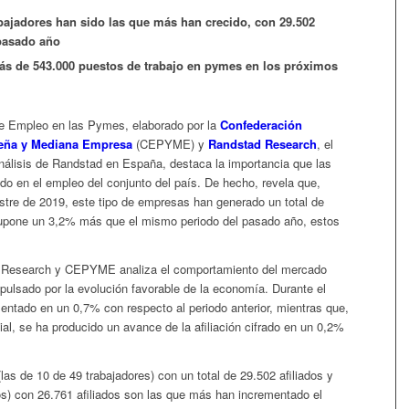
bajadores han sido las que más han crecido, con 29.502
pasado año
más de 543.000 puestos de trabajo en pymes en los próximos
 de Empleo en las Pymes, elaborado por la
Confederación
ueña y Mediana Empresa
(CEPYME) y
Randstad Research
, el
nálisis de Randstad en España, destaca la importancia que las
o en el empleo del conjunto del país. De hecho, revela que,
estre de 2019, este tipo de empresas han generado un total de
upone un 3,2% más que el mismo periodo del pasado año, estos
ad Research y CEPYME analiza el comportamiento del mercado
pulsado por la evolución favorable de la economía. Durante el
entado en un 0,7% con respecto al periodo anterior, mientras que,
ial, se ha producido un avance de la afiliación cifrado en un 0,2%
 (las de 10 de 49 trabajadores) con un total de 29.502 afiliados y
s) con 26.761 afiliados son las que más han incrementado el