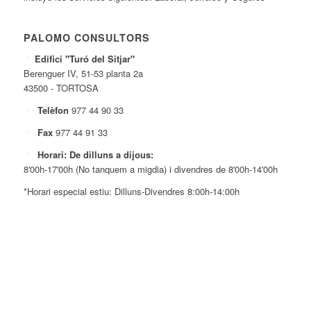
PALOMO CONSULTORS
Edifici "Turó del Sitjar"
Berenguer IV, 51-53 planta 2a
43500 - TORTOSA
Telèfon
977 44 90 33
Fax
977 44 91 33
Horari: De dilluns a dijous:
8'00h-17'00h (No tanquem a migdia) i divendres de 8'00h-14'00h
*Horari especial estiu: Dilluns-Divendres 8:00h-14:00h