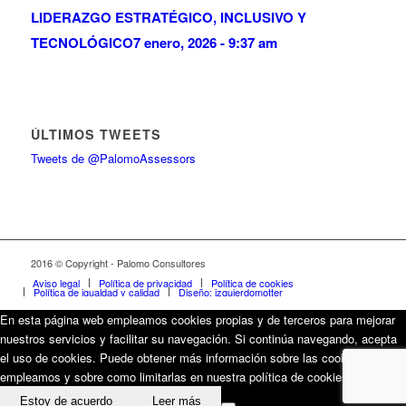
LIDERAZGO ESTRATÉGICO, INCLUSIVO Y
TECNOLÓGICO
7 enero, 2026 - 9:37 am
ÚLTIMOS TWEETS
Tweets de @PalomoAssessors
2016 © Copyright - Palomo Consultores
Aviso legal
Política de privacidad
Política de cookies
Política de igualdad y calidad
Diseño: izquierdomotter
En esta página web empleamos cookies propias y de terceros para mejorar
nuestros servicios y facilitar su navegación. Si continúa navegando, acepta
el uso de cookies. Puede obtener más información sobre las cookies que
empleamos y sobre como limitarlas en nuestra política de cookies.
Estoy de acuerdo
Leer más