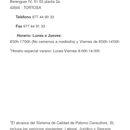
Berenguer IV, 51-53 planta 2a
43500 - TORTOSA
Teléfono
977 44 90 33
Fax
977 44 91 33
Horario: Lunes a Jueves:
8'00h-17'00h (No cerramos a mediodía) y Viernes de 8'00h-14'00h
*Horario especial verano: Lunes-Viernes 8:00h-14:00h
*El alcance del Sistema de Calidad de Palomo Consultors, SL
incluye los servicios siguientes: Laboral, Jurídico y Seguros