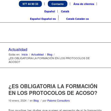
977 44 90 33
Contacto
Área de clientes
Español
Català
Español
Español
es
Català
Catalán
ca
Actualidad
Estás en:
Inicio
/
Actualidad
/
Blog
/
¿ES OBLIGATORIA LA FORMACIÓN EN LOS PROTOCOLOS DE
ACOSO?
¿ES OBLIGATORIA LA FORMACIÓN
EN LOS PROTOCOLOS DE ACOSO?
/
/
10 enero, 2024
en
Blog
por
Palomo Consultors
Son muchas las dudas que surgen al respecto de si la formación