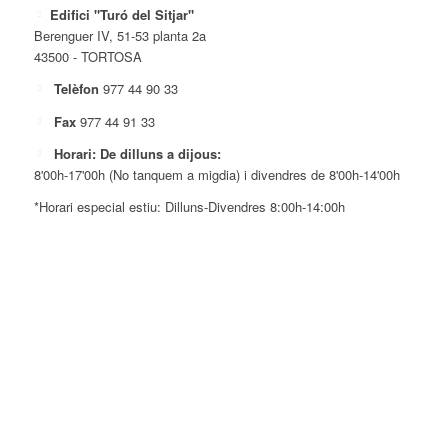
Edifici "Turó del Sitjar"
Berenguer IV, 51-53 planta 2a
43500 - TORTOSA
Telèfon
977 44 90 33
Fax
977 44 91 33
Horari: De dilluns a dijous:
8'00h-17'00h (No tanquem a migdia) i divendres de 8'00h-14'00h
*Horari especial estiu: Dilluns-Divendres 8:00h-14:00h