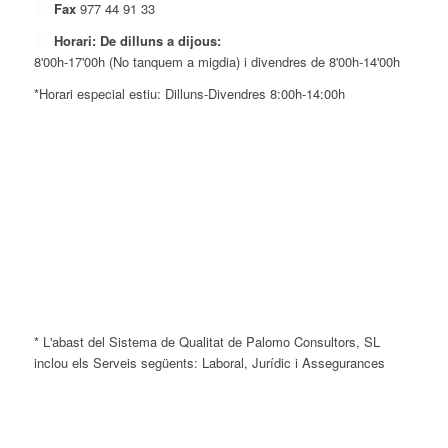
Fax
977 44 91 33
Horari: De dilluns a dijous:
8'00h-17'00h (No tanquem a migdia) i divendres de 8'00h-14'00h
*Horari especial estiu: Dilluns-Divendres 8:00h-14:00h
* L'abast del Sistema de Qualitat de Palomo Consultors, SL
inclou els Serveis següents: Laboral, Jurídic i Assegurances