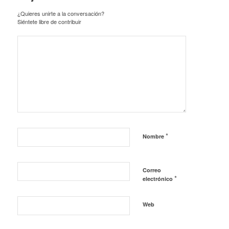
¿Quieres unirte a la conversación?
Siéntete libre de contribuir
*
Nombre
Correo
*
electrónico
Web