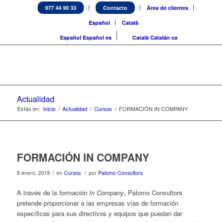
977 44 90 33
Contacto
Área de clientes
Español
Català
Español
Español
es
Català
Catalán
ca
Actualidad
Estás en:
Inicio
/
Actualidad
/
Cursos
/
FORMACIÓN IN COMPANY
FORMACIÓN IN COMPANY
/
/
8 enero, 2018
en
Cursos
por
Palomo Consultors
A través de la
formación In Company
, Palomo Consultors
pretende proporcionar a las empresas vías de formación
específicas para sus directivos y equipos que puedan dar