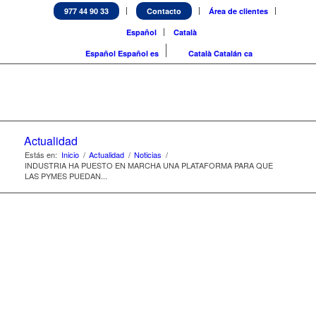
977 44 90 33
Contacto
Área de clientes
Español
Català
Español
Español
es
Català
Catalán
ca
Actualidad
Estás en:
Inicio
/
Actualidad
/
Noticias
/
INDUSTRIA HA PUESTO EN MARCHA UNA PLATAFORMA PARA QUE
LAS PYMES PUEDAN...