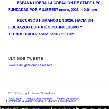
ESPAÑA LIDERA LA CREACIÓN DE START-UPS
FUNDADAS POR MUJERES
7 enero, 2026 - 10:01 am
RECURSOS HUMANOS EN 2026: HACIA UN
LIDERAZGO ESTRATÉGICO, INCLUSIVO Y
TECNOLÓGICO
7 enero, 2026 - 9:37 am
ÚLTIMOS TWEETS
Tweets de @PalomoAssessors
2016 © Copyright - Palomo Consultores
Aviso legal
Política de privacidad
Política de cookies
Política de igualdad y calidad
Diseño: izquierdomotter
En esta página web empleamos cookies propias y de terceros para mejorar