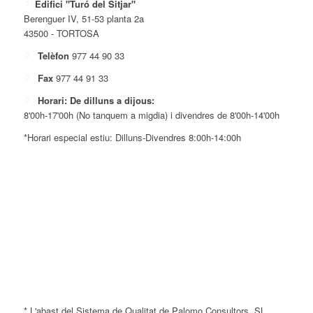
Edifici "Turó del Sitjar"
Berenguer IV, 51-53 planta 2a
43500 - TORTOSA
Telèfon
977 44 90 33
Fax
977 44 91 33
Horari: De dilluns a dijous:
8'00h-17'00h (No tanquem a migdia) i divendres de 8'00h-14'00h
*Horari especial estiu: Dilluns-Divendres 8:00h-14:00h
* L'abast del Sistema de Qualitat de Palomo Consultors, SL