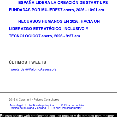
ESPAÑA LIDERA LA CREACIÓN DE START-UPS
FUNDADAS POR MUJERES
7 enero, 2026 - 10:01 am
RECURSOS HUMANOS EN 2026: HACIA UN
LIDERAZGO ESTRATÉGICO, INCLUSIVO Y
TECNOLÓGICO
7 enero, 2026 - 9:37 am
ÚLTIMOS TWEETS
Tweets de @PalomoAssessors
2016 © Copyright - Palomo Consultores
Aviso legal
Política de privacidad
Política de cookies
Política de igualdad y calidad
Diseño: izquierdomotter
En esta página web empleamos cookies propias y de terceros para mejorar