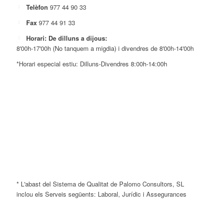
Telèfon
977 44 90 33
Fax
977 44 91 33
Horari: De dilluns a dijous:
8'00h-17'00h (No tanquem a migdia) i divendres de 8'00h-14'00h
*Horari especial estiu: Dilluns-Divendres 8:00h-14:00h
* L'abast del Sistema de Qualitat de Palomo Consultors, SL
inclou els Serveis següents: Laboral, Jurídic i Assegurances