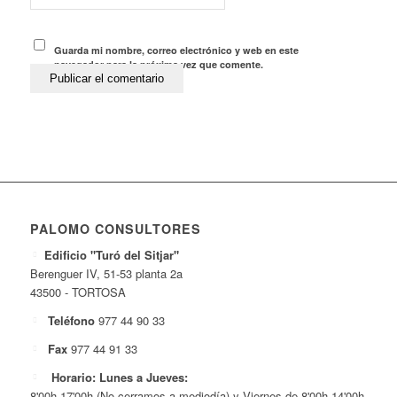
Guarda mi nombre, correo electrónico y web en este
navegador para la próxima vez que comente.
PALOMO CONSULTORES
Edificio "Turó del Sitjar"
Berenguer IV, 51-53 planta 2a
43500 - TORTOSA
Teléfono
977 44 90 33
Fax
977 44 91 33
Horario: Lunes a Jueves:
8'00h-17'00h (No cerramos a mediodía) y Viernes de 8'00h-14'00h