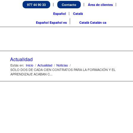
977 44 90 33
Contacto
Área de clientes
Español
Català
Español
Español
es
Català
Catalán
ca
Actualidad
Estás en:
Inicio
/
Actualidad
/
Noticias
/
SÓLO DOS DE CADA CIEN CONTRATOS PARA LA FORMACIÓN Y EL
APRENDIZAJE ACABAN C...