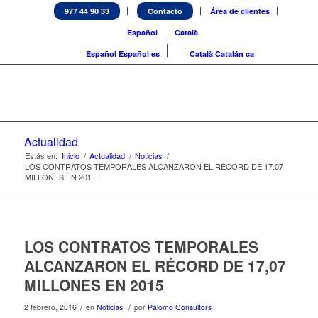
977 44 90 33
Contacto
Área de clientes
Español
Català
Español
Español
es
Català
Catalán
ca
Actualidad
Estás en:
Inicio
/
Actualidad
/
Noticias
/
LOS CONTRATOS TEMPORALES ALCANZARON EL RÉCORD DE 17,07
MILLONES EN 201...
LOS CONTRATOS TEMPORALES
ALCANZARON EL RÉCORD DE 17,07
MILLONES EN 2015
/
/
2 febrero, 2016
en
Noticias
por
Palomo Consultors