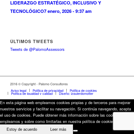
LIDERAZGO ESTRATÉGICO, INCLUSIVO Y
TECNOLÓGICO
7 enero, 2026 - 9:37 am
ÚLTIMOS TWEETS
Tweets de @PalomoAssessors
2016 © Copyright - Palomo Consultores
Aviso legal
Política de privacidad
Política de cookies
Política de igualdad y calidad
Diseño: izquierdomotter
En esta página web empleamos cookies propias y de terceros para mejorar
nuestros servicios y facilitar su navegación. Si continúa navegando, acepta
el uso de cookies. Puede obtener más información sobre las cookies que
empleamos y sobre como limitarlas en nuestra política de cookies.
Estoy de acuerdo
Leer más