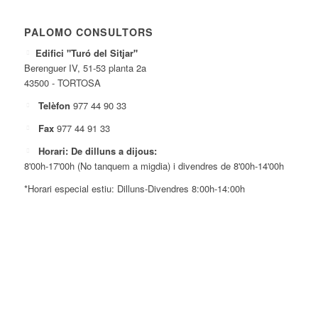
PALOMO CONSULTORS
Edifici "Turó del Sitjar"
Berenguer IV, 51-53 planta 2a
43500 - TORTOSA
Telèfon
977 44 90 33
Fax
977 44 91 33
Horari: De dilluns a dijous:
8'00h-17'00h (No tanquem a migdia) i divendres de 8'00h-14'00h
*Horari especial estiu: Dilluns-Divendres 8:00h-14:00h