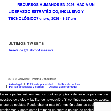
RECURSOS HUMANOS EN 2026: HACIA UN
LIDERAZGO ESTRATÉGICO, INCLUSIVO Y
TECNOLÓGICO
7 enero, 2026 - 9:37 am
ÚLTIMOS TWEETS
Tweets de @PalomoAssessors
2016 © Copyright - Palomo Consultores
Aviso legal
Política de privacidad
Política de cookies
Política de igualdad y calidad
Diseño: izquierdomotter
En esta página web empleamos cookies propias y de terceros para mejorar
nuestros servicios y facilitar su navegación. Si continúa navegando, acepta
el uso de cookies. Puede obtener más información sobre las cookies que
empleamos y sobre como limitarlas en nuestra política de cookies.