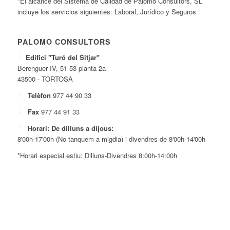
*El alcance del Sistema de Calidad de Palomo Consultors, SL
incluye los servicios siguientes: Laboral, Jurídico y Seguros
PALOMO CONSULTORS
Edifici "Turó del Sitjar"
Berenguer IV, 51-53 planta 2a
43500 - TORTOSA
Telèfon
977 44 90 33
Fax
977 44 91 33
Horari: De dilluns a dijous:
8'00h-17'00h (No tanquem a migdia) i divendres de 8'00h-14'00h
*Horari especial estiu: Dilluns-Divendres 8:00h-14:00h