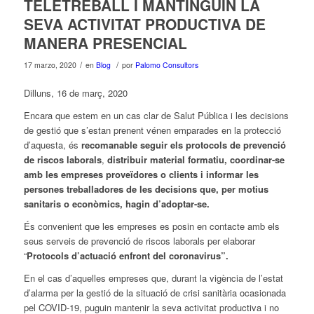
TELETREBALL I MANTINGUIN LA
SEVA ACTIVITAT PRODUCTIVA DE
MANERA PRESENCIAL
/
/
17 marzo, 2020
en
Blog
por
Palomo Consultors
Dilluns, 16 de març, 2020
Encara que estem en un cas clar de Salut Pública i les decisions
de gestió que s’estan prenent vénen emparades en la protecció
d’aquesta, és
recomanable seguir els protocols de prevenció
de riscos laborals
,
distribuir material formatiu, coordinar-se
amb les empreses proveïdores o clients i informar les
persones treballadores de les decisions que, per motius
sanitaris o econòmics, hagin d’adoptar-se.
És convenient que les empreses es posin en contacte amb els
seus serveis de prevenció de riscos laborals per elaborar
“
Protocols d’actuació enfront del coronavirus”.
En el cas d’aquelles empreses que, durant la vigència de l’estat
d’alarma per la gestió de la situació de crisi sanitària ocasionada
pel COVID-19, puguin mantenir la seva activitat productiva i no