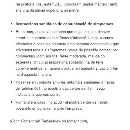
respiratòria (tos, esternuts…) procurant també mantenir amb
ells una distància superior a un metre.
Instruccions sanitàries de comunicació de símptomes
En tot cas, qualsevol persona que tingui sospita d’haver
entrat en contacte amb el focus d’infecció (viatge a zones
afectades o possible contacte amb persona contagiada) i que
adverteixi tenir els símptomes propis de possible contagi per
coronavirus (com ara tos, febre moderada, mal de coll,
esternuts, dificultat respiratòria sobtada); ha de tenir
coneixement de la manera d’actuar en aquesta situació, i fer-
ho d’aquesta manera:
Posar-se en contacte amb les autoritats sanitàries a través
del telèfon 061, no acudir a cap centre sanitari i seguir
indicacions que ens donin.
Romandre a casa i no acudir al nostre centre de treball,
posant-lo en coneixement de l’empresa.
(Font: Foment del Treball/www.prl.foment.com)