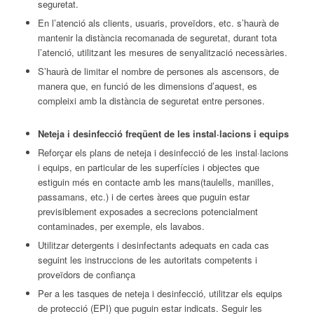
seguretat.
En l’atenció als clients, usuaris, proveïdors, etc. s’haurà de
mantenir la distància recomanada de seguretat, durant tota
l’atenció, utilitzant les mesures de senyalització necessàries.
S’haurà de limitar el nombre de persones als ascensors, de
manera que, en funció de les dimensions d’aquest, es
compleixi amb la distància de seguretat entre persones.
Neteja i desinfecció freqüent de les instal·lacions i equips
Reforçar els plans de neteja i desinfecció de les instal·lacions
i equips, en particular de les superfícies i objectes que
estiguin més en contacte amb les mans(taulells, manilles,
passamans, etc.) i de certes àrees que puguin estar
previsiblement exposades a secrecions potencialment
contaminades, per exemple, els lavabos.
Utilitzar detergents i desinfectants adequats en cada cas
seguint les instruccions de les autoritats competents i
proveïdors de confiança
Per a les tasques de neteja i desinfecció, utilitzar els equips
de protecció (EPI) que puguin estar indicats. Seguir les