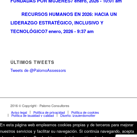
FUNDADAS POR MUJERES
7 enero, 2026 - 10:01 am
RECURSOS HUMANOS EN 2026: HACIA UN
LIDERAZGO ESTRATÉGICO, INCLUSIVO Y
TECNOLÓGICO
7 enero, 2026 - 9:37 am
ÚLTIMOS TWEETS
Tweets de @PalomoAssessors
2016 © Copyright - Palomo Consultores
Aviso legal
Política de privacidad
Política de cookies
Política de igualdad y calidad
Diseño: izquierdomotter
En esta página web empleamos cookies propias y de terceros para mejorar
nuestros servicios y facilitar su navegación. Si continúa navegando, acepta