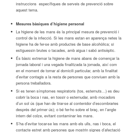
instruccions específiques de serveis de prevenció sobre
aquest tema.
Mesures bàsiques d’higiene personal
La higiene de les mans és la principal mesura de prevenció i
control de la infecció. Si les mans estan en aparença netes la
higiene ha de fer-se amb productes de base alcohòlica; si
estiguessin brutes o tacades, amb aigua i sabó antisèptic.
És bàsic extremar la higiene de mans abans de començar la
jornada laboral i una vegada finalitzada la jornada, així com
en el moment de tornar al domicili particular, amb la finalitat
d’evitar contagis a la resta de persones que conviuen amb la
persona treballadora.
Si es tenen símptomes respiratoris (tos, esternuts…) es deu
cobrir la boca i nas, en tossir o esternudar, amb mocadors
d’un sol ús (que han de tirar-se al contenidor d’escombraries
després del primer ús); o bé fer-ho sobre el braç, en l’angle
intern del colze, evitant contaminar les mans.
S’ha d’evitar tocar-se les mans amb els ulls, nas i boca, el
contacte estret amb persones que mostrin signes d’afectació