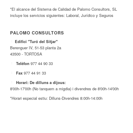
*El alcance del Sistema de Calidad de Palomo Consultors, SL
incluye los servicios siguientes: Laboral, Jurídico y Seguros
PALOMO CONSULTORS
Edifici "Turó del Sitjar"
Berenguer IV, 51-53 planta 2a
43500 - TORTOSA
Telèfon
977 44 90 33
Fax
977 44 91 33
Horari: De dilluns a dijous:
8'00h-17'00h (No tanquem a migdia) i divendres de 8'00h-14'00h
*Horari especial estiu: Dilluns-Divendres 8:00h-14:00h