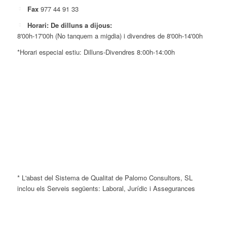
Fax
977 44 91 33
Horari: De dilluns a dijous:
8'00h-17'00h (No tanquem a migdia) i divendres de 8'00h-14'00h
*Horari especial estiu: Dilluns-Divendres 8:00h-14:00h
* L'abast del Sistema de Qualitat de Palomo Consultors, SL
inclou els Serveis següents: Laboral, Jurídic i Assegurances